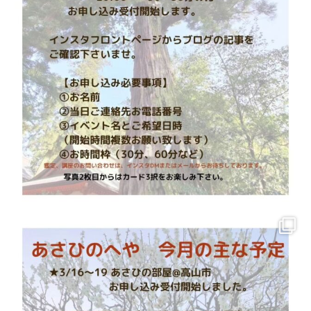
対面講座
会場：高円寺 あさひの自宅（女性限定）、レンタ
ルサロン（別途場所代を頂戴いたします）
※お客様のご自宅でもお教えしていますが、その場合
実費交通費
をいただきます。
高山市で受けられる方は、お一人の場合、高速バス往復運賃を
頂戴します。それ以外はお一人6,000円ご負担いただきます。
オンライン講座
も開催中！
ZOOMを使ってお教えしています。ご自宅などでお気軽に受講く
ださい。