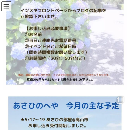
コ
ナ
ン
ビ
テ
ゲ
ン
ー
特別篇（深いセッションを行うため
ツ
シ
に）
へ
ョ
ス
ン
キ
に
HOME
特別篇（深いセッションを行うために）
ッ
移
プ
動
見えたことや感じたことを伝えるだけもクライアントにとっては
癒しには繋がるのですが、