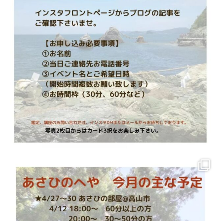
ではどうしたらよいのか？どこを改善するとよいの
か？
といった場合に
原因を掘り下げることや、ご自身を癒すことを通して
より深いセッションが行えるようお伝えします。
マンツーマンで指導していますので、ご安心ください。
【想定している方】
すでにセッションをお仕事にされていて、クライアントの課
題に気付き深い癒しに繋げたい方。
ではありますが、これから始められるで気になる方は是非どう
ぞ。