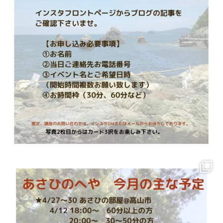
「浄」琳泉先生
人ごみに出た後からなんだかもやっとする
なんだかお部屋の中が気になる
といった方に
言霊を使った浄化をさせて頂いております。
こちらは、鑑定を受けられて、お客様のご依頼があって
必要性を検討の上行う場合がほとんどですが
鑑定を受けたことがない方もご相談の上でご利用いただくことは
可能です。
ご相談内容によって、どこまで浄化するのかお見積りをさせて頂
きますので
料金が変動する場合がございます。