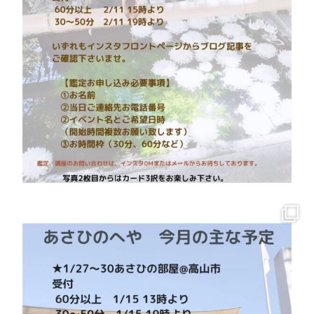
Hatena
LINE
Pocket
asahinoheya77