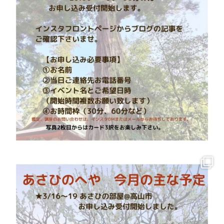
また、近しい方であっても他者、他者の所有物を祓うということ
は
その方の許可なくいたしません。
あくまで、ご自身やご自身の住まわれる環境を祓う目的で
ご依頼をお願いいたします。
それほど頻繁に必要になるものではないので
連続でのご利用はお控え頂いております。
人を祓う（お一人ごと）・・・3,000円
土地・空間を祓う・・・3,000円