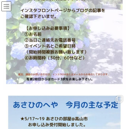
コ
ナ
ン
ビ
テ
ゲ
ン
ー
浄化
ツ
シ
へ
ョ
ス
ン
HOME
セッションメニュー
浄化
キ
に
ッ
移
プ
動